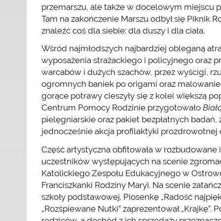
przemarszu, ale także w docelowym miejscu p
Tam na zakończenie Marszu odbył się Piknik Ro
znaleźć coś dla siebie: dla duszy i dla ciała.
Wśród najmłodszych najbardziej obleganą atr
wyposażenia strażackiego i policyjnego oraz p
warcabów i dużych szachów, przez wyścigi, rz
ogromnych baniek po origami oraz malowanie i
gorące potrawy cieszyły się z kolei większą po
Centrum Pomocy Rodzinie przygotowało
Biał
pielęgniarskie oraz pakiet bezpłatnych badań, z
jednocześnie akcja profilaktyki prozdrowotnej
Część artystyczna obfitowała w rozbudowane 
uczestników występujących na scenie zgromad
Katolickiego Zespołu Edukacyjnego w Ostrow
Franciszkanki Rodziny Maryi. Na scenie zatańcz
szkoły podstawowej. Piosenkę „Radość najpięk
„Rozśpiewane Nutki” zaprezentował „Krajkę”. 
rodziców, a dochód z ich sprzedaży przezna