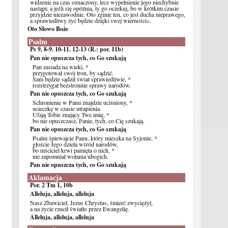
widzenie na czas oznaczony, lecz wypełnienie jego niechybnie
nastąpi; a jeśli się opóźnia, ty go oczekuj, bo w krótkim czasie
przyjdzie niezawodnie. Oto zginie ten, co jest ducha nieprawego,
a sprawiedliwy żyć będzie dzięki swej wierności».
Oto Słowo Boże
Psalm
Ps 9, 8-9. 10-11. 12-13 (R.: por. 11b)
Pan nie opuszcza tych, co Go szukają
Pan zasiada na wieki, *
przygotował swój tron, by sądzić.
Sam będzie sądził świat sprawiedliwie, *
rozstrzygał bezstronnie sprawy narodów.
Pan nie opuszcza tych, co Go szukają
Schronienie w Panu znajdzie uciśniony, *
ucieczkę w czasie utrapienia.
Ufają Tobie znający Twe imię, *
bo nie opuszczasz, Panie, tych, co Cię szukają.
Pan nie opuszcza tych, co Go szukają
Psalm śpiewajcie Panu, który mieszka na Syjonie, *
głoście Jego dzieła wśród narodów,
bo mściciel krwi pamięta o nich, *
nie zapomniał wołania ubogich.
Pan nie opuszcza tych, co Go szukają
Aklamacja
Por. 2 Tm 1, 10b
Alleluja, alleluja, alleluja
Nasz Zbawiciel, Jezus Chrystus, śmierć zwyciężył,
a na życie rzucił światło przez Ewangelię.
Alleluja, alleluja, alleluja