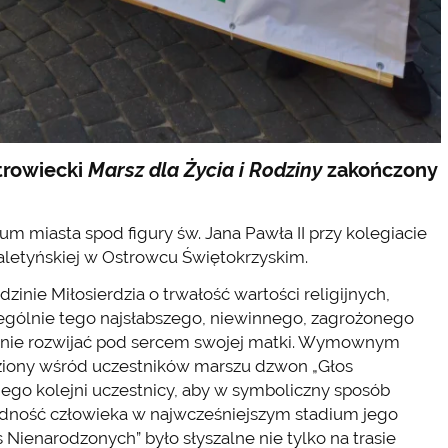
trowiecki
Marsz dla Życia i Rodziny
zakończony
m miasta spod figury św. Jana Pawła II przy kolegiacie
aletyńskiej w Ostrowcu Świętokrzyskim.
nie Miłosierdzia o trwałość wartości religijnych,
zególnie tego najsłabszego, niewinnego, zagrożonego
cznie rozwijać pod sercem swojej matki. Wymownym
ziony wśród uczestników marszu dzwon „Głos
iego kolejni uczestnicy, aby w symboliczny sposób
godność człowieka w najwcześniejszym stadium jego
Nienarodzonych” było słyszalne nie tylko na trasie