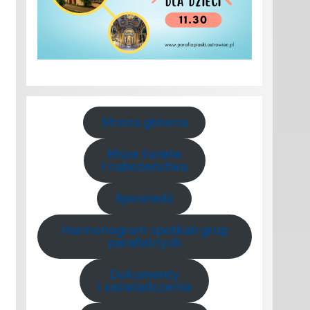
Strona główna
Msze święte
i nabożeństwa
Spowiedź
Harmonogram spotkań grup
parafialnych
Dokumenty
i zaświadczenia