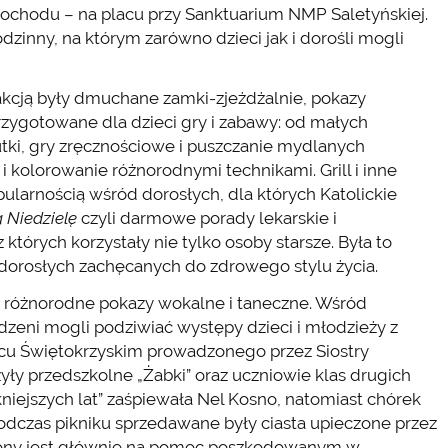
ochodu – na placu przy Sanktuarium NMP Saletyńskiej.
dzinny, na którym zarówno dzieci jak i dorośli mogli
akcją były dmuchane zamki-zjeżdżalnie, pokazy
rzygotowane dla dzieci gry i zabawy: od małych
utki, gry zręcznościowe i puszczanie mydlanych
 kolorowanie różnorodnymi technikami. Grill i inne
pularnością wśród dorosłych, dla których Katolickie
ą Niedzielę
czyli darmowe porady lekarskie i
 których korzystały nie tylko osoby starsze. Była to
 dorosłych zachęcanych do zdrowego stylu życia.
i różnorodne pokazy wokalne i taneczne. Wśród
zeni mogli podziwiać występy dzieci i młodzieży z
cu Świętokrzyskim prowadzonego przez Siostry
yły przedszkolne „Żabki” oraz uczniowie klas drugich
niejszych lat” zaśpiewała Nel Kosno, natomiast chórek
Podczas pikniku sprzedawane były ciasta upieczone przez
czony jest głównie na pomoc poszkodowanym w