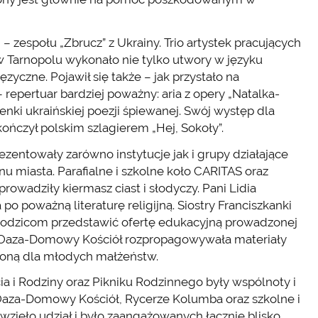
– zespołu „Zbrucz” z Ukrainy. Trio artystek pracujących
w Tarnopolu wykonało nie tylko utwory w języku
ęzyczne. Pojawił się także – jak przystało na
repertuar bardziej poważny: aria z opery „Natalka-
nki ukraińskiej poezji śpiewanej. Swój występ dla
ończył polskim szlagierem „Hej, Sokoły”.
ezentowały zarówno instytucje jak i grupy działające
u miasta. Parafialne i szkolne koło CARITAS oraz
owadziły kiermasz ciast i słodyczy. Pani Lidia
o poważną literaturę religijną. Siostry Franciszkanki
rodzicom przedstawić ofertę edukacyjną prowadzonej
 Oaza-Domowy Kościół rozpropagowywała materiały
zoną dla młodych małżeństw.
a i Rodziny oraz Pikniku Rodzinnego były wspólnoty i
 Oaza-Domowy Kościół, Rycerze Kolumba oraz szkolne i
wzięło udział i było zaangażowanych łącznie blisko