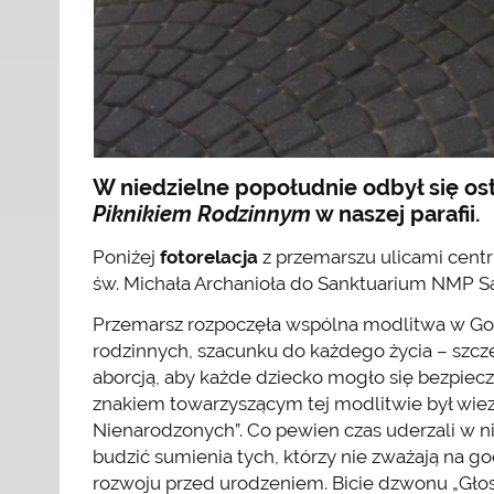
W niedzielne popołudnie odbył się os
Piknikiem Rodzinnym
w naszej parafii.
Poniżej
fotorelacja
z przemarszu ulicami centru
św. Michała Archanioła do Sanktuarium NMP S
Przemarsz rozpoczęła wspólna modlitwa w Godzi
rodzinnych, szacunku do każdego życia – szc
aborcją, aby każde dziecko mogło się bezpie
znakiem towarzyszącym tej modlitwie był wie
Nienarodzonych”. Co pewien czas uderzali w n
budzić sumienia tych, którzy nie zważają na 
rozwoju przed urodzeniem. Bicie dzwonu „Głos 