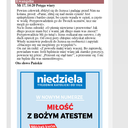
Ewangelia
Mt 17, 14-20 Potęga wiary
Pewien człowiek zbliżył się do Jezusa i padając przed Nim na
kolana, prosił: «Panie, zlituj się nad moim synem! Jest
epileptykiem i bardzo cierpi; bo często wpada w ogień, a często
w wodę. Przyprowadziłem go do Twoich uczniów, lecz nie
mogli go uzdrowić».
Na to Jezus odrzekł: «O plemię niewierne i przewrotne! Jak
długo jeszcze mam być z wami; jak długo mam was znosić?
Przyprowadźcie Mi go tutaj!» Jezus rozkazał mu surowo, i zły
duch opuścił go. Od owej pory chłopiec odzyskał zdrowie.
Wtedy uczniowie podeszli do Jezusa na osobności i zapytali:
«Dlaczego my nie mogliśmy go wypędzić?»
On zaś im rzekł: «Z powodu małej wiary waszej. Bo zaprawdę,
powiadam wam: Jeśli będziecie mieć wiarę jak ziarnko gorczycy,
powiecie tej górze: „Przesuń się stąd tam!”, a przesunie się. I nic
nie będzie dla was niemożliwego».
Oto słowo Pańskie