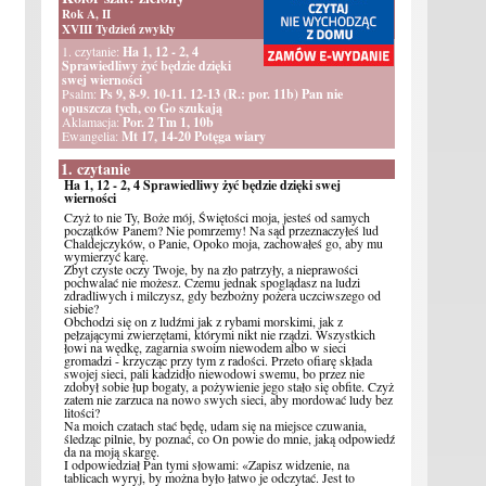
Rok A, II
XVIII Tydzień zwykły
1. czytanie:
Ha 1, 12 - 2, 4
Sprawiedliwy żyć będzie dzięki
swej wierności
Psalm:
Ps 9, 8-9. 10-11. 12-13 (R.: por. 11b) Pan nie
opuszcza tych, co Go szukają
Aklamacja:
Por. 2 Tm 1, 10b
Ewangelia:
Mt 17, 14-20 Potęga wiary
1. czytanie
Ha 1, 12 - 2, 4 Sprawiedliwy żyć będzie dzięki swej
wierności
Czyż to nie Ty, Boże mój, Świętości moja, jesteś od samych
początków Panem? Nie pomrzemy! Na sąd przeznaczyłeś lud
Chaldejczyków, o Panie, Opoko moja, zachowałeś go, aby mu
wymierzyć karę.
Zbyt czyste oczy Twoje, by na zło patrzyły, a nieprawości
pochwalać nie możesz. Czemu jednak spoglądasz na ludzi
zdradliwych i milczysz, gdy bezbożny pożera uczciwszego od
siebie?
Obchodzi się on z ludźmi jak z rybami morskimi, jak z
pełzającymi zwierzętami, którymi nikt nie rządzi. Wszystkich
łowi na wędkę, zagarnia swoim niewodem albo w sieci
gromadzi - krzycząc przy tym z radości. Przeto ofiarę składa
swojej sieci, pali kadzidło niewodowi swemu, bo przez nie
zdobył sobie łup bogaty, a pożywienie jego stało się obfite. Czyż
zatem nie zarzuca na nowo swych sieci, aby mordować ludy bez
litości?
Na moich czatach stać będę, udam się na miejsce czuwania,
śledząc pilnie, by poznać, co On powie do mnie, jaką odpowiedź
da na moją skargę.
I odpowiedział Pan tymi słowami: «Zapisz widzenie, na
tablicach wyryj, by można było łatwo je odczytać. Jest to