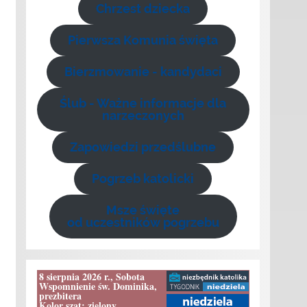
Chrzest dziecka
Pierwsza Komunia święta
Bierzmowanie - kandydaci
Ślub - Ważne informacje dla
narzeczonych
Zapowiedzi przedślubne
Pogrzeb katolicki
Msze święte
od uczestników pogrzebu
8 sierpnia 2026 r., Sobota
Wspomnienie św. Dominika,
prezbitera
Kolor szat: zielony