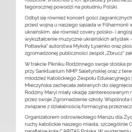
tegorocznej powodzi na południu Polski.
Odbył się również koncert gości zagranicznych 
przed wojną u naszego sąsiada w Filharmonii 
ukraińskim, ale również covery polsko- i angloj
wykształcenie muzyczne ukraińskich artystek – 
Połtawka” autorstwa Mykoły Łysenko oraz piose
zgromadzonej publiczności zespół „Zbrucz” zak
W trakcie Pikniku Rodzinnego swoje stoiska pr
przy Sanktuarium NMP Saletyńskiej oraz z teren
młodzież Katolickiego Zespołu Edukacyjnego pr
Mieczyńska zachęcała zebranych do sięgnięcia p
Rodziny Maryi miały okazję zainteresowanym 
przez swoje Zgromadzenie szkoły. Wspólnota
związane z działalnością formacyjną przeznac
Organizatorem ostrowieckiego Marszu dla Życi
ruchy katolickie naszego miasta, szczególnie
parafialne koła CARITAS Polska. W wydarzeniu 