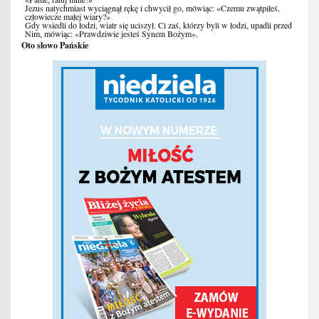
Jezus natychmiast wyciągnął rękę i chwycił go, mówiąc: «Czemu zwątpiłeś,
człowiecze małej wiary?»
Gdy wsiedli do łodzi, wiatr się uciszył. Ci zaś, którzy byli w łodzi, upadli przed
Nim, mówiąc: «Prawdziwie jesteś Synem Bożym».
Oto słowo Pańskie