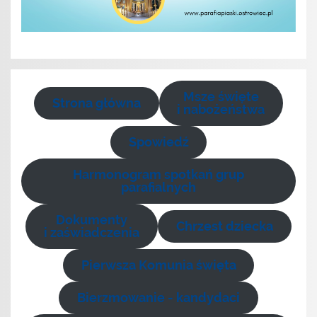
Msze święte
Strona główna
i nabożeństwa
Spowiedź
Harmonogram spotkań grup
parafialnych
Dokumenty
Chrzest dziecka
i zaświadczenia
Pierwsza Komunia święta
Bierzmowanie - kandydaci