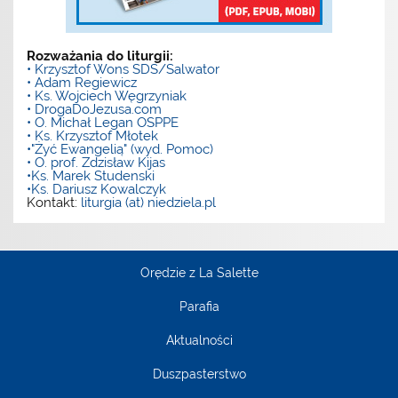
Rozważania do liturgii:
• Krzysztof Wons SDS/Salwator
• Adam Regiewicz
• Ks. Wojciech Węgrzyniak
• DrogaDoJezusa.com
• O. Michał Legan OSPPE
• Ks. Krzysztof Młotek
•"Żyć Ewangelią" (wyd. Pomoc)
• O. prof. Zdzisław Kijas
•Ks. Marek Studenski
•Ks. Dariusz Kowalczyk
Kontakt:
liturgia (at) niedziela.pl
Orędzie z La Salette
Parafia
Aktualności
Duszpasterstwo