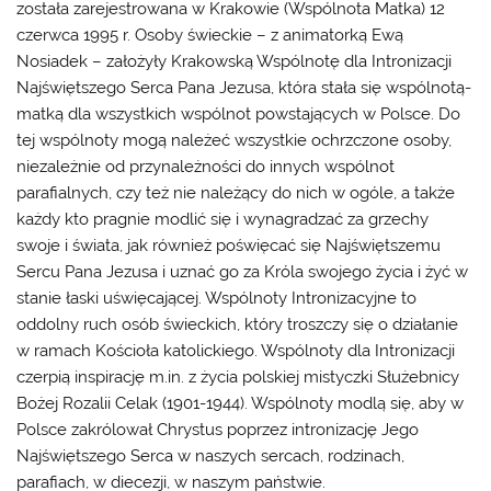
została zarejestrowana w Krakowie (Wspólnota Matka) 12
czerwca 1995 r. Osoby świeckie – z animatorką Ewą
Nosiadek – założyły Krakowską Wspólnotę dla Intronizacji
Najświętszego Serca Pana Jezusa, która stała się wspólnotą-
matką dla wszystkich wspólnot powstających w Polsce. Do
tej wspólnoty mogą należeć wszystkie ochrzczone osoby,
niezależnie od przynależności do innych wspólnot
parafialnych, czy też nie należący do nich w ogóle, a także
każdy kto pragnie modlić się i wynagradzać za grzechy
swoje i świata, jak również poświęcać się Najświętszemu
Sercu Pana Jezusa i uznać go za Króla swojego życia i żyć w
stanie łaski uświęcającej. Wspólnoty Intronizacyjne to
oddolny ruch osób świeckich, który troszczy się o działanie
w ramach Kościoła katolickiego. Wspólnoty dla Intronizacji
czerpią inspirację m.in. z życia polskiej mistyczki Służebnicy
Bożej Rozalii Celak (1901-1944). Wspólnoty modlą się, aby w
Polsce zakrólował Chrystus poprzez intronizację Jego
Najświętszego Serca w naszych sercach, rodzinach,
parafiach, w diecezji, w naszym państwie.