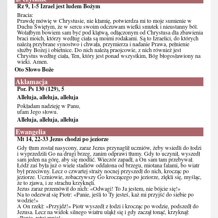
Rz 9, 1-5 Izrael jest ludem Bożym
Bracia:
Prawdę mówię w Chrystusie, nie kłamię, potwierdza mi to moje sumienie w
Duchu Świętym, że w sercu swoim odczuwam wielki smutek i nieustanny ból.
Wolałbym bowiem sam być pod klątwą, odłączonym od Chrystusa dla zbawienia
braci moich, którzy według ciała są moimi rodakami. Są to Izraelici, do których
należą przybrane synostwo i chwała, przymierza i nadanie Prawa, pełnienie
służby Bożej i obietnice. Do nich należą praojcowie, z nich również jest
Chrystus według ciała, Ten, który jest ponad wszystkim, Bóg błogosławiony na
wieki. Amen.
Oto Słowo Boże
Aklamacja
Por. Ps 130 (129), 5
Alleluja, alleluja, alleluja
Pokładam nadzieję w Panu,
ufam Jego słowu.
Alleluja, alleluja, alleluja
Ewangelia
Mt 14, 22-33 Jezus chodzi po jeziorze
Gdy tłum został nasycony, zaraz Jezus przynaglił uczniów, żeby wsiedli do łodzi
i wyprzedzili Go na drugi brzeg, zanim odprawi tłumy. Gdy to uczynił, wyszedł
sam jeden na górę, aby się modlić. Wieczór zapadł, a On sam tam przebywał.
Łódź zaś była już o wiele stadiów oddalona od brzegu, miotana falami, bo wiatr
był przeciwny. Lecz o czwartej straży nocnej przyszedł do nich, krocząc po
jeziorze. Uczniowie, zobaczywszy Go kroczącego po jeziorze, zlękli się, myśląc,
że to zjawa, i ze strachu krzyknęli.
Jezus zaraz przemówił do nich: «Odwagi! To Ja jestem, nie bójcie się!»
Na to odezwał się Piotr: «Panie, jeśli to Ty jesteś, każ mi przyjść do siebie po
wodzie!»
A On rzekł: «Przyjdź!» Piotr wyszedł z łodzi i krocząc po wodzie, podszedł do
Jezusa. Lecz na widok silnego wiatru uląkł się i gdy zaczął tonąć, krzyknął:
«Panie, ratuj mnie!»