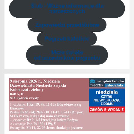
Ślub - Ważne informacje dla
narzeczonych
Zapowiedzi przedślubne
Pogrzeb katolicki
Msze święte
od uczestników pogrzebu
9 sierpnia 2026 r., Niedziela
Dziewiętnasta Niedziela zwykła
Kolor szat: zielony
Rok A, II
XIX Tydzień zwykły
1. czytanie:
1 Krl 19, 9a. 11-13a Bóg objawia się
Eliaszowi
Psalm:
Ps 85 (84), 9ab i 10. 11-12. 13-14 (R.: por.
8) Okaż swą łaskę i daj nam zbawienie
2. czytanie:
Rz 9, 1-5 Izrael jest ludem Bożym
Aklamacja:
Por. Ps 130 (129), 5
Ewangelia:
Mt 14, 22-33 Jezus chodzi po jeziorze