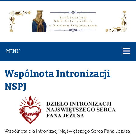
Skip
to
content
Diecezjalne
Rzymskokatolicka Parafia Najświętszej Maryi Panny
Sanktuarium
Saletyńskiej w Ostrowcu Świętokrzyskim
MENU
NMP
Saletyńskiej 
Wspólnota Intronizacji
Ostrowcu
Świętokrzysk
NSPJ
Wspólnota dla Intronizacji Najświętszego Serca Pana Jezusa