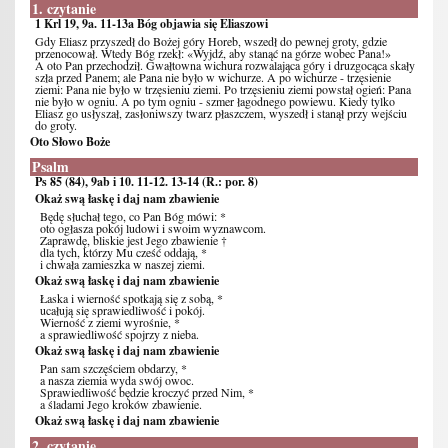
1. czytanie
1 Krl 19, 9a. 11-13a Bóg objawia się Eliaszowi
Gdy Eliasz przyszedł do Bożej góry Horeb, wszedł do pewnej groty, gdzie
przenocował. Wtedy Bóg rzekł: «Wyjdź, aby stanąć na górze wobec Pana!»
A oto Pan przechodził. Gwałtowna wichura rozwalająca góry i druzgocąca skały
szła przed Panem; ale Pana nie było w wichurze. A po wichurze - trzęsienie
ziemi: Pana nie było w trzęsieniu ziemi. Po trzęsieniu ziemi powstał ogień: Pana
nie było w ogniu. A po tym ogniu - szmer łagodnego powiewu. Kiedy tylko
Eliasz go usłyszał, zasłoniwszy twarz płaszczem, wyszedł i stanął przy wejściu
do groty.
Oto Słowo Boże
Psalm
Ps 85 (84), 9ab i 10. 11-12. 13-14 (R.: por. 8)
Okaż swą łaskę i daj nam zbawienie
Będę słuchał tego, co Pan Bóg mówi: *
oto ogłasza pokój ludowi i swoim wyznawcom.
Zaprawdę, bliskie jest Jego zbawienie †
dla tych, którzy Mu cześć oddają, *
i chwała zamieszka w naszej ziemi.
Okaż swą łaskę i daj nam zbawienie
Łaska i wierność spotkają się z sobą, *
ucałują się sprawiedliwość i pokój.
Wierność z ziemi wyrośnie, *
a sprawiedliwość spojrzy z nieba.
Okaż swą łaskę i daj nam zbawienie
Pan sam szczęściem obdarzy, *
a nasza ziemia wyda swój owoc.
Sprawiedliwość będzie kroczyć przed Nim, *
a śladami Jego kroków zbawienie.
Okaż swą łaskę i daj nam zbawienie
2. czytanie