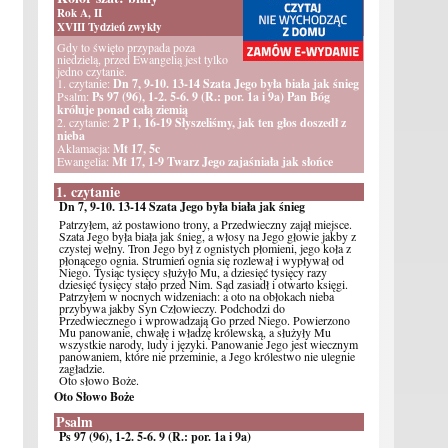
Rok A, II
XVIII Tydzień zwykły
Gdy to święto przypada poza
niedzielą, przed Ewangelią jest tylko
jedno czytanie.
1. czytanie:
Dn 7, 9-10. 13-14 Szata Jego była biała jak śnieg
Psalm:
Ps 97 (96), 1-2. 5-6. 9 (R.: por. 1a i 9a) Pan Bóg
króluje ponad całą ziemią
2. czytanie:
2 P 1, 16-19 Słyszeliśmy, jak ten głos doszedł z
nieba
Aklamacja:
Mt 17, 5c
Ewangelia:
Mt 17, 1-9 Twarz Jego zajaśniała jak słońce
1. czytanie
Dn 7, 9-10. 13-14 Szata Jego była biała jak śnieg
Patrzyłem, aż postawiono trony, a Przedwieczny zajął miejsce.
Szata Jego była biała jak śnieg, a włosy na Jego głowie jakby z
czystej wełny. Tron Jego był z ognistych płomieni, jego koła z
płonącego ognia. Strumień ognia się rozlewał i wypływał od
Niego. Tysiąc tysięcy służyło Mu, a dziesięć tysięcy razy
dziesięć tysięcy stało przed Nim. Sąd zasiadł i otwarto księgi.
Patrzyłem w nocnych widzeniach: a oto na obłokach nieba
przybywa jakby Syn Człowieczy. Podchodzi do
Przedwiecznego i wprowadzają Go przed Niego. Powierzono
Mu panowanie, chwałę i władzę królewską, a służyły Mu
wszystkie narody, ludy i języki. Panowanie Jego jest wiecznym
panowaniem, które nie przeminie, a Jego królestwo nie ulegnie
zagładzie.
Oto słowo Boże.
Oto Słowo Boże
Psalm
Ps 97 (96), 1-2. 5-6. 9 (R.: por. 1a i 9a)