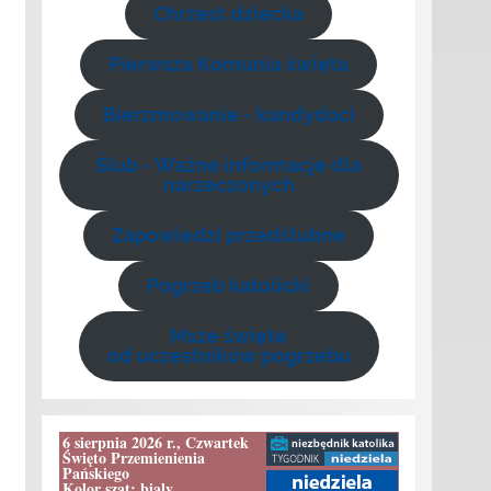
Chrzest dziecka
Pierwsza Komunia święta
Bierzmowanie - kandydaci
Ślub - Ważne informacje dla
narzeczonych
Zapowiedzi przedślubne
Pogrzeb katolicki
Msze święte
od uczestników pogrzebu
6 sierpnia 2026 r., Czwartek
Święto Przemienienia
Pańskiego
Kolor szat: bialy