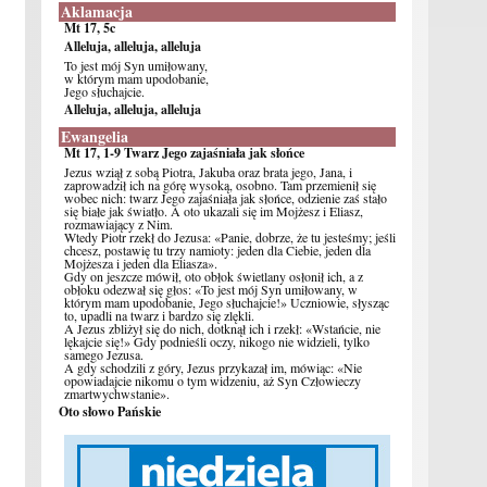
Aklamacja
Mt 17, 5c
Alleluja, alleluja, alleluja
To jest mój Syn umiłowany,
w którym mam upodobanie,
Jego słuchajcie.
Alleluja, alleluja, alleluja
Ewangelia
Mt 17, 1-9 Twarz Jego zajaśniała jak słońce
Jezus wziął z sobą Piotra, Jakuba oraz brata jego, Jana, i
zaprowadził ich na górę wysoką, osobno. Tam przemienił się
wobec nich: twarz Jego zajaśniała jak słońce, odzienie zaś stało
się białe jak światło. A oto ukazali się im Mojżesz i Eliasz,
rozmawiający z Nim.
Wtedy Piotr rzekł do Jezusa: «Panie, dobrze, że tu jesteśmy; jeśli
chcesz, postawię tu trzy namioty: jeden dla Ciebie, jeden dla
Mojżesza i jeden dla Eliasza».
Gdy on jeszcze mówił, oto obłok świetlany osłonił ich, a z
obłoku odezwał się głos: «To jest mój Syn umiłowany, w
którym mam upodobanie, Jego słuchajcie!» Uczniowie, słysząc
to, upadli na twarz i bardzo się zlękli.
A Jezus zbliżył się do nich, dotknął ich i rzekł: «Wstańcie, nie
lękajcie się!» Gdy podnieśli oczy, nikogo nie widzieli, tylko
samego Jezusa.
A gdy schodzili z góry, Jezus przykazał im, mówiąc: «Nie
opowiadajcie nikomu o tym widzeniu, aż Syn Człowieczy
zmartwychwstanie».
Oto słowo Pańskie