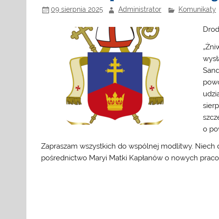
09 sierpnia 2025
Administrator
Komunikaty
Drodz
„Żni
wysł
Sand
powo
udzi
sier
szcz
o po
Zapraszam wszystkich do wspólnej modlitwy. Niech 
pośrednictwo Maryi Matki Kapłanów o nowych prac