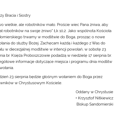
y Bracia i Siostry
wo wielkie, ale robotników mało. Proście wiec Pana żniwa, aby
ał robotników na swoje żniwo” Łk 10,2. Jako wspólnota Kościoła
omierskiego trwamy w modlitwie do Boga, prosząc o nowe
łania do służby Bożej. Zachęcam każdą i każdego z Was do
ału w diecezjalnej modlitwie w intencji powołań, w sobotę 23
pnia br. Księża Proboszczowie podadzą w niedzielę 17 sierpnia br.
egółowe informacje dotyczące miejsca i programu dnia modlitw
wołania.
dzień 23 sierpnia będzie głośnym wołaniem do Boga przez
owników w Chrystusowym Kościele.
Oddany w Chrystusie
+ Krzysztof Nitkiewicz
Biskup Sandomierski