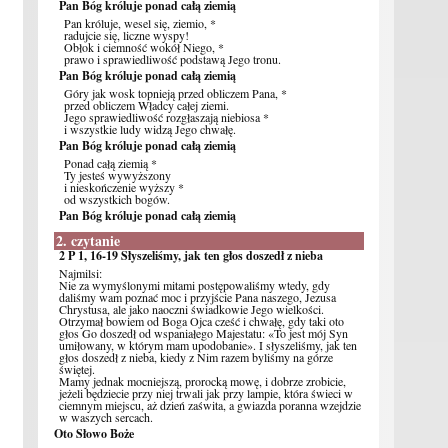
Pan Bóg króluje ponad całą ziemią
Pan króluje, wesel się, ziemio, *
radujcie się, liczne wyspy!
Obłok i ciemność wokół Niego, *
prawo i sprawiedliwość podstawą Jego tronu.
Pan Bóg króluje ponad całą ziemią
Góry jak wosk topnieją przed obliczem Pana, *
przed obliczem Władcy całej ziemi.
Jego sprawiedliwość rozgłaszają niebiosa *
i wszystkie ludy widzą Jego chwałę.
Pan Bóg króluje ponad całą ziemią
Ponad całą ziemią *
Ty jesteś wywyższony
i nieskończenie wyższy *
od wszystkich bogów.
Pan Bóg króluje ponad całą ziemią
2. czytanie
2 P 1, 16-19 Słyszeliśmy, jak ten głos doszedł z nieba
Najmilsi:
Nie za wymyślonymi mitami postępowaliśmy wtedy, gdy
daliśmy wam poznać moc i przyjście Pana naszego, Jezusa
Chrystusa, ale jako naoczni świadkowie Jego wielkości.
Otrzymał bowiem od Boga Ojca cześć i chwałę, gdy taki oto
głos Go doszedł od wspaniałego Majestatu: «To jest mój Syn
umiłowany, w którym mam upodobanie». I słyszeliśmy, jak ten
głos doszedł z nieba, kiedy z Nim razem byliśmy na górze
świętej.
Mamy jednak mocniejszą, prorocką mowę, i dobrze zrobicie,
jeżeli będziecie przy niej trwali jak przy lampie, która świeci w
ciemnym miejscu, aż dzień zaświta, a gwiazda poranna wzejdzie
w waszych sercach.
Oto Słowo Boże