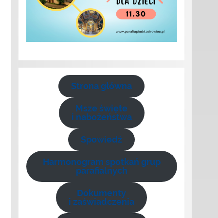
Strona główna
Msze święte
i nabożeństwa
Spowiedź
Harmonogram spotkań grup
parafialnych
Dokumenty
i zaświadczenia