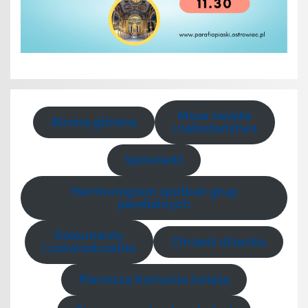
Msze święte
Strona główna
i nabożeństwa
Spowiedź
Harmonogram spotkań grup
parafialnych
Dokumenty
Chrzest dziecka
i zaświadczenia
Pierwsza Komunia święta