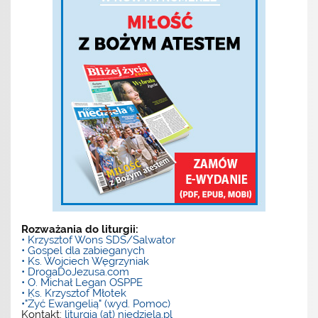
Rozważania do liturgii:
• Krzysztof Wons SDS/Salwator
• Gospel dla zabieganych
• Ks. Wojciech Węgrzyniak
• DrogaDoJezusa.com
• O. Michał Legan OSPPE
• Ks. Krzysztof Młotek
•"Żyć Ewangelią" (wyd. Pomoc)
Kontakt:
liturgia (at) niedziela.pl