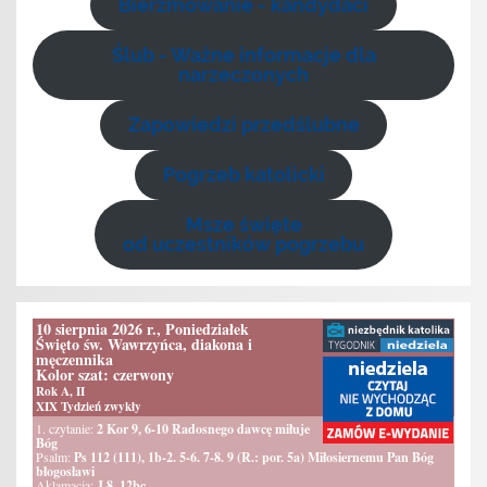
Bierzmowanie - kandydaci
Ślub - Ważne informacje dla
narzeczonych
Zapowiedzi przedślubne
Pogrzeb katolicki
Msze święte
od uczestników pogrzebu
10 sierpnia 2026 r., Poniedziałek
Święto św. Wawrzyńca, diakona i
męczennika
Kolor szat: czerwony
Rok A, II
XIX Tydzień zwykły
1. czytanie:
2 Kor 9, 6-10 Radosnego dawcę miłuje
Bóg
Psalm:
Ps 112 (111), 1b-2. 5-6. 7-8. 9 (R.: por. 5a) Miłosiernemu Pan Bóg
błogosławi
Aklamacja:
J 8, 12bc