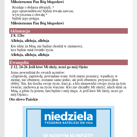
Miłosiernemu Pan Bóg błogosławi
Rozdaje i obdarza ubogich, *
jego sprawiedliwość będzie trwała zawsze,
wywyższona z chwałą *
będzie jego potęga.
Miłosiernemu Pan Bóg błogosławi
Aklamacja
J 8, 12bc
Alleluja, alleluja, alleluja
Kto idzie za Mną, nie będzie chodził w ciemności,
lecz będzie miał światło życia.
Alleluja, alleluja, alleluja
Ewangelia
J 12, 24-26 Jeśli ktoś Mi służy, uczci go mój Ojciec
Jezus powiedział do swoich uczniów:
«Zaprawdę, zaprawdę, powiadam wam: Jeśli ziarno pszenicy, wpadłszy w
ziemię, nie obumrze, zostanie samo jedno, ale jeśli obumrze, przynosi plon
obfity. Ten, kto kocha swoje życie, traci je, a kto nienawidzi swego życia na tym
świecie, zachowa je na życie wieczne. Kto zaś chciałby Mi służyć, niech idzie za
Mną, a gdzie Ja jestem, tam będzie i mój sługa. A jeśli ktoś Mi służy, uczci go
mój Ojciec».
Oto słowo Pańskie