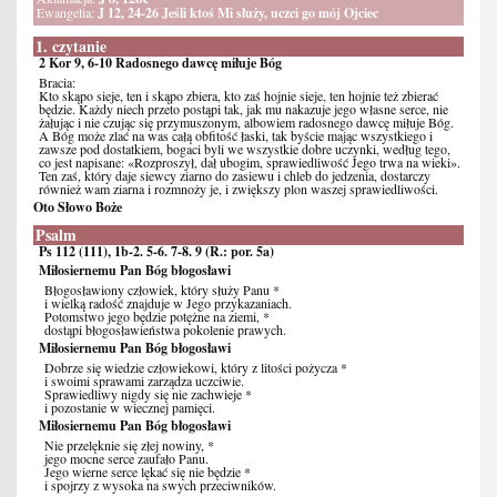
Ewangelia:
J 12, 24-26 Jeśli ktoś Mi służy, uczci go mój Ojciec
1. czytanie
2 Kor 9, 6-10 Radosnego dawcę miłuje Bóg
Bracia:
Kto skąpo sieje, ten i skąpo zbiera, kto zaś hojnie sieje, ten hojnie też zbierać
będzie. Każdy niech przeto postąpi tak, jak mu nakazuje jego własne serce, nie
żałując i nie czując się przymuszonym, albowiem radosnego dawcę miłuje Bóg.
A Bóg może zlać na was całą obfitość łaski, tak byście mając wszystkiego i
zawsze pod dostatkiem, bogaci byli we wszystkie dobre uczynki, według tego,
co jest napisane: «Rozproszył, dał ubogim, sprawiedliwość Jego trwa na wieki».
Ten zaś, który daje siewcy ziarno do zasiewu i chleb do jedzenia, dostarczy
również wam ziarna i rozmnoży je, i zwiększy plon waszej sprawiedliwości.
Oto Słowo Boże
Psalm
Ps 112 (111), 1b-2. 5-6. 7-8. 9 (R.: por. 5a)
Miłosiernemu Pan Bóg błogosławi
Błogosławiony człowiek, który służy Panu *
i wielką radość znajduje w Jego przykazaniach.
Potomstwo jego będzie potężne na ziemi, *
dostąpi błogosławieństwa pokolenie prawych.
Miłosiernemu Pan Bóg błogosławi
Dobrze się wiedzie człowiekowi, który z litości pożycza *
i swoimi sprawami zarządza uczciwie.
Sprawiedliwy nigdy się nie zachwieje *
i pozostanie w wiecznej pamięci.
Miłosiernemu Pan Bóg błogosławi
Nie przelęknie się złej nowiny, *
jego mocne serce zaufało Panu.
Jego wierne serce lękać się nie będzie *
i spojrzy z wysoka na swych przeciwników.