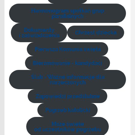
Harmonogram spotkań grup
parafialnych
Dokumenty
Chrzest dziecka
i zaświadczenia
Pierwsza Komunia święta
Bierzmowanie - kandydaci
Ślub - Ważne informacje dla
narzeczonych
Zapowiedzi przedślubne
Pogrzeb katolicki
Msze święte
od uczestników pogrzebu