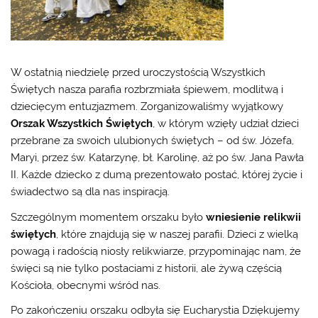
W ostatnią niedzielę przed uroczystością Wszystkich
Świętych nasza parafia rozbrzmiała śpiewem, modlitwą i
dziecięcym entuzjazmem. Zorganizowaliśmy wyjątkowy
Orszak Wszystkich Świętych
, w którym wzięły udział dzieci
przebrane za swoich ulubionych świętych – od św. Józefa,
Maryi, przez św. Katarzynę, bł. Karolinę, aż po św. Jana Pawła
II. Każde dziecko z dumą prezentowało postać, której życie i
świadectwo są dla nas inspiracją.
Szczególnym momentem orszaku było
wniesienie relikwii
świętych
, które znajdują się w naszej parafii. Dzieci z wielką
powagą i radością niosły relikwiarze, przypominając nam, że
święci są nie tylko postaciami z historii, ale żywą częścią
Kościoła, obecnymi wśród nas.
Po zakończeniu orszaku odbyła się Eucharystia Dziękujemy