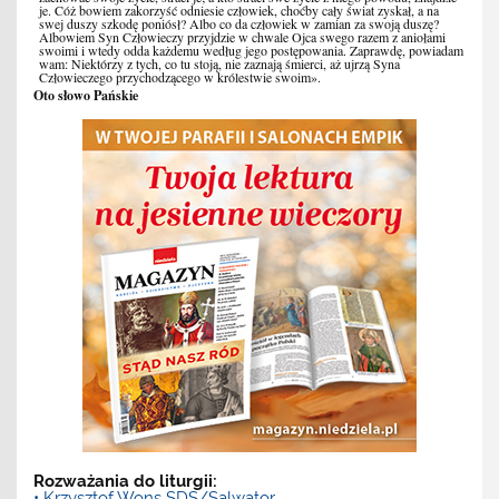
je. Cóż bowiem zakorzyść odniesie człowiek, choćby cały świat zyskał, a na
swej duszy szkodę poniósł? Albo co da człowiek w zamian za swoją duszę?
Albowiem Syn Człowieczy przyjdzie w chwale Ojca swego razem z aniołami
swoimi i wtedy odda każdemu według jego postępowania. Zaprawdę, powiadam
wam: Niektórzy z tych, co tu stoją, nie zaznają śmierci, aż ujrzą Syna
Człowieczego przychodzącego w królestwie swoim».
Oto słowo Pańskie
Rozważania do liturgii:
• Krzysztof Wons SDS/Salwator