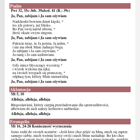
Psalm
Pwt 32, 35c-36b. 39abcd. 41 (R.: 39c)
Ja, Pan, zabijam i Ja sam ożywiam
Nadchodzi bowiem dzień klęski, *
los ich gotowy, już blisko.
Bo Pan swój naród obroni, *
litość okaże swym sługom.
Ja, Pan, zabijam i Ja sam ożywiam
Patrzcie teraz, że Ja jestem, Ja jeden, *
i nie ma obok Mnie żadnego boga.
Ja zabijam i Ja sam ożywiam, *
Ja ranię i Ja sam uzdrawiam.
Ja, Pan, zabijam i Ja sam ożywiam
Gdy miecz błyszczący wyostrzę *
i wyrok wykona ma ręka,
na swoich wrogach się pomszczę, *
odpłacę tym, którzy Mnie nienawidzą.
Ja, Pan, zabijam i Ja sam ożywiam
Aklamacja
Mt 5, 10
Alleluja, alleluja, alleluja
Błogosławieni, którzy cierpią prześladowanie dla sprawiedliwości,
albowiem do nich należy królestwo niebieskie.
Alleluja, alleluja, alleluja
Ewangelia
Mt 16, 24-28 Konieczność wyrzeczenia
Jezus rzekł do swoich uczniów: «Jeśli ktoś chce pójść za Mną, niech się zaprze
samego siebie, niech weźmie krzyż swój i niech Mnie naśladuje. Bo kto chce
zachować swoje życie, straci je; a kto straci swe życie z mego powodu, znajdzie