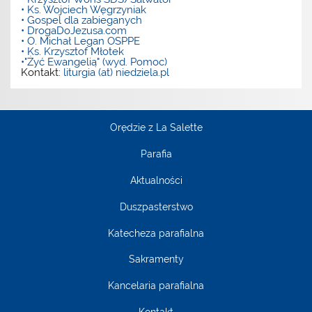
• Ks. Wojciech Węgrzyniak
• Gospel dla zabieganych
• DrogaDoJezusa.com
• O. Michał Legan OSPPE
• Ks. Krzysztof Młotek
•"Żyć Ewangelią" (wyd. Pomoc)
Kontakt:
liturgia (at) niedziela.pl
Orędzie z La Salette
Parafia
Aktualności
Duszpasterstwo
Katecheza parafialna
Sakramenty
Kancelaria parafialna