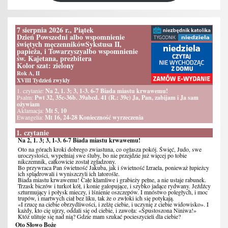
7 sierpnia 2026 r., Piątek
Dzień Powszedni albo wspomnienie
świętych męczennikówSykstusa II,
papieża, i Towarzyszyalbo wspomnienie
św. Kajetana, prezbitera
Kolor szat: zielony
Rok A, II
XVIII Tydzień zwykły
1. czytanie:
Na 2, 1. 3; 3, 1-3. 6-7 Biada miastu krwawemu!
Psalm:
Pwt 32, 35c-36b. 39abcd. 41 (R.: 39c) Ja, Pan, zabijam i Ja sam
ożywiam
Aklamacja:
Mt 5, 10
Ewangelia:
Mt 16, 24-28 Konieczność wyrzeczenia
1. czytanie
Na 2, 1. 3; 3, 1-3. 6-7 Biada miastu krwawemu!
Oto na górach kroki dobrego zwiastuna, co ogłasza pokój. Święć, Judo, swe
uroczystości, wypełniaj swe śluby, bo nie przejdzie już więcej po tobie
nikczemnik, całkowicie został zgładzony.
Bo przywraca Pan świetność Jakuba, jak i świetność Izraela, ponieważ łupieżcy
ich splądrowali i wyniszczyli ich latorośle.
Biada miastu krwawemu! Całe kłamliwe i grabieży pełne, a nie ustaje rabunek.
Trzask biczów i turkot kół, i konie galopujące, i szybko jadące rydwany. Jeźdźcy
szturmujący i połysk mieczy, i lśnienie oszczepów. I mnóstwo poległych, i moc
trupów, i martwych ciał bez liku, tak że o zwłoki ich się potykają.
«I rzucę na ciebie obrzydliwości, i zelżę ciebie, i uczynię z ciebie widowisko». I
każdy, kto cię ujrzy, oddali się od ciebie, i zawoła: «Spustoszona Niniwa!»
Któż ulituje się nad nią? Gdzie mam szukać pocieszycieli dla ciebie?
Oto Słowo Boże