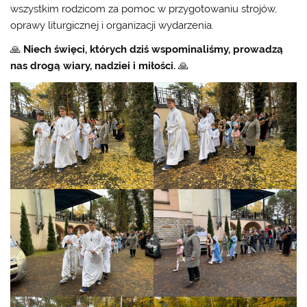
wszystkim rodzicom za pomoc w przygotowaniu strojów,
oprawy liturgicznej i organizacji wydarzenia.
🙏
Niech święci, których dziś wspominaliśmy, prowadzą
nas drogą wiary, nadziei i miłości.
🙏