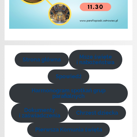
Msze święte
Strona główna
i nabożeństwa
Spowiedź
Harmonogram spotkań grup
parafialnych
Dokumenty
Chrzest dziecka
i zaświadczenia
Pierwsza Komunia święta