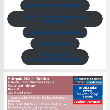
Bierzmowanie - kandydaci
Ślub - Ważne informacje dla
narzeczonych
Zapowiedzi przedślubne
Pogrzeb katolicki
Msze święte
od uczestników pogrzebu
9 sierpnia 2026 r., Niedziela
Dziewiętnasta Niedziela zwykła
Kolor szat: zielony
Rok A, II
XIX Tydzień zwykły
1. czytanie:
1 Krl 19, 9a. 11-13a Bóg objawia się
Eliaszowi
Psalm:
Ps 85 (84), 9ab i 10. 11-12. 13-14 (R.: por.
8) Okaż swą łaskę i daj nam zbawienie