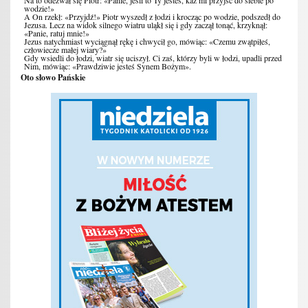
Na to odezwał się Piotr: «Panie, jeśli to Ty jesteś, każ mi przyjść do siebie po
wodzie!»
A On rzekł: «Przyjdź!» Piotr wyszedł z łodzi i krocząc po wodzie, podszedł do
Jezusa. Lecz na widok silnego wiatru uląkł się i gdy zaczął tonąć, krzyknął:
«Panie, ratuj mnie!»
Jezus natychmiast wyciągnął rękę i chwycił go, mówiąc: «Czemu zwątpiłeś,
człowiecze małej wiary?»
Gdy wsiedli do łodzi, wiatr się uciszył. Ci zaś, którzy byli w łodzi, upadli przed
Nim, mówiąc: «Prawdziwie jesteś Synem Bożym».
Oto słowo Pańskie