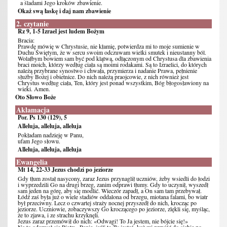
a śladami Jego kroków zbawienie.
Okaż swą łaskę i daj nam zbawienie
2. czytanie
Rz 9, 1-5 Izrael jest ludem Bożym
Bracia:
Prawdę mówię w Chrystusie, nie kłamię, potwierdza mi to moje sumienie w
Duchu Świętym, że w sercu swoim odczuwam wielki smutek i nieustanny ból.
Wolałbym bowiem sam być pod klątwą, odłączonym od Chrystusa dla zbawienia
braci moich, którzy według ciała są moimi rodakami. Są to Izraelici, do których
należą przybrane synostwo i chwała, przymierza i nadanie Prawa, pełnienie
służby Bożej i obietnice. Do nich należą praojcowie, z nich również jest
Chrystus według ciała, Ten, który jest ponad wszystkim, Bóg błogosławiony na
wieki. Amen.
Oto Słowo Boże
Aklamacja
Por. Ps 130 (129), 5
Alleluja, alleluja, alleluja
Pokładam nadzieję w Panu,
ufam Jego słowu.
Alleluja, alleluja, alleluja
Ewangelia
Mt 14, 22-33 Jezus chodzi po jeziorze
Gdy tłum został nasycony, zaraz Jezus przynaglił uczniów, żeby wsiedli do łodzi
i wyprzedzili Go na drugi brzeg, zanim odprawi tłumy. Gdy to uczynił, wyszedł
sam jeden na górę, aby się modlić. Wieczór zapadł, a On sam tam przebywał.
Łódź zaś była już o wiele stadiów oddalona od brzegu, miotana falami, bo wiatr
był przeciwny. Lecz o czwartej straży nocnej przyszedł do nich, krocząc po
jeziorze. Uczniowie, zobaczywszy Go kroczącego po jeziorze, zlękli się, myśląc,
że to zjawa, i ze strachu krzyknęli.
Jezus zaraz przemówił do nich: «Odwagi! To Ja jestem, nie bójcie się!»