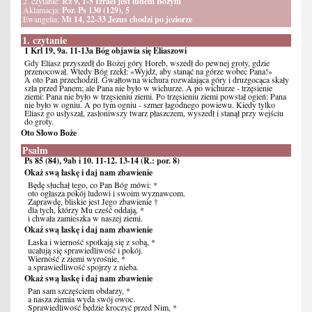
2. czytanie:
Rz 9, 1-5 Izrael jest ludem Bożym
Aklamacja:
Por. Ps 130 (129), 5
Ewangelia:
Mt 14, 22-33 Jezus chodzi po jeziorze
1. czytanie
1 Krl 19, 9a. 11-13a Bóg objawia się Eliaszowi
Gdy Eliasz przyszedł do Bożej góry Horeb, wszedł do pewnej groty, gdzie
przenocował. Wtedy Bóg rzekł: «Wyjdź, aby stanąć na górze wobec Pana!»
A oto Pan przechodził. Gwałtowna wichura rozwalająca góry i druzgocąca skały
szła przed Panem; ale Pana nie było w wichurze. A po wichurze - trzęsienie
ziemi: Pana nie było w trzęsieniu ziemi. Po trzęsieniu ziemi powstał ogień: Pana
nie było w ogniu. A po tym ogniu - szmer łagodnego powiewu. Kiedy tylko
Eliasz go usłyszał, zasłoniwszy twarz płaszczem, wyszedł i stanął przy wejściu
do groty.
Oto Słowo Boże
Psalm
Ps 85 (84), 9ab i 10. 11-12. 13-14 (R.: por. 8)
Okaż swą łaskę i daj nam zbawienie
Będę słuchał tego, co Pan Bóg mówi: *
oto ogłasza pokój ludowi i swoim wyznawcom.
Zaprawdę, bliskie jest Jego zbawienie †
dla tych, którzy Mu cześć oddają, *
i chwała zamieszka w naszej ziemi.
Okaż swą łaskę i daj nam zbawienie
Łaska i wierność spotkają się z sobą, *
ucałują się sprawiedliwość i pokój.
Wierność z ziemi wyrośnie, *
a sprawiedliwość spojrzy z nieba.
Okaż swą łaskę i daj nam zbawienie
Pan sam szczęściem obdarzy, *
a nasza ziemia wyda swój owoc.
Sprawiedliwość będzie kroczyć przed Nim, *