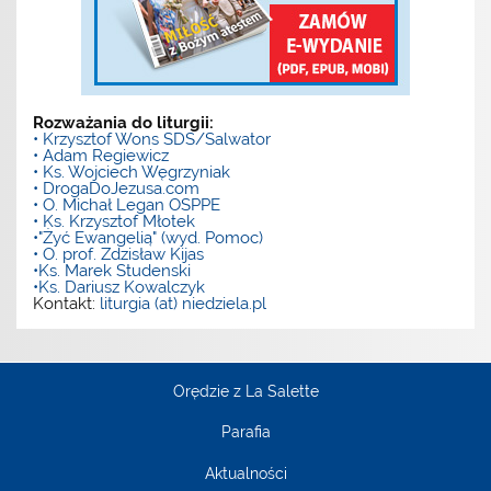
Rozważania do liturgii:
• Krzysztof Wons SDS/Salwator
• Adam Regiewicz
• Ks. Wojciech Węgrzyniak
• DrogaDoJezusa.com
• O. Michał Legan OSPPE
• Ks. Krzysztof Młotek
•"Żyć Ewangelią" (wyd. Pomoc)
• O. prof. Zdzisław Kijas
•Ks. Marek Studenski
•Ks. Dariusz Kowalczyk
Kontakt:
liturgia (at) niedziela.pl
Orędzie z La Salette
Parafia
Aktualności