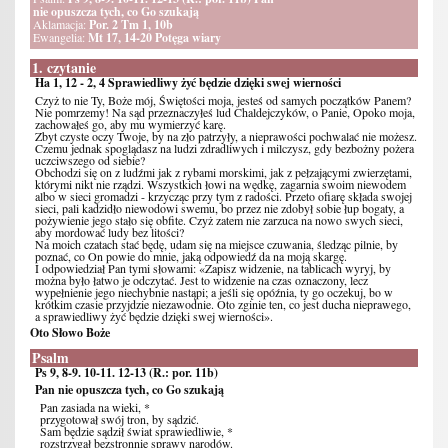
nie opuszcza tych, co Go szukają
Aklamacja:
Por. 2 Tm 1, 10b
Ewangelia:
Mt 17, 14-20 Potęga wiary
1. czytanie
Ha 1, 12 - 2, 4 Sprawiedliwy żyć będzie dzięki swej wierności
Czyż to nie Ty, Boże mój, Świętości moja, jesteś od samych początków Panem?
Nie pomrzemy! Na sąd przeznaczyłeś lud Chaldejczyków, o Panie, Opoko moja,
zachowałeś go, aby mu wymierzyć karę.
Zbyt czyste oczy Twoje, by na zło patrzyły, a nieprawości pochwalać nie możesz.
Czemu jednak spoglądasz na ludzi zdradliwych i milczysz, gdy bezbożny pożera
uczciwszego od siebie?
Obchodzi się on z ludźmi jak z rybami morskimi, jak z pełzającymi zwierzętami,
którymi nikt nie rządzi. Wszystkich łowi na wędkę, zagarnia swoim niewodem
albo w sieci gromadzi - krzycząc przy tym z radości. Przeto ofiarę składa swojej
sieci, pali kadzidło niewodowi swemu, bo przez nie zdobył sobie łup bogaty, a
pożywienie jego stało się obfite. Czyż zatem nie zarzuca na nowo swych sieci,
aby mordować ludy bez litości?
Na moich czatach stać będę, udam się na miejsce czuwania, śledząc pilnie, by
poznać, co On powie do mnie, jaką odpowiedź da na moją skargę.
I odpowiedział Pan tymi słowami: «Zapisz widzenie, na tablicach wyryj, by
można było łatwo je odczytać. Jest to widzenie na czas oznaczony, lecz
wypełnienie jego niechybnie nastąpi; a jeśli się opóźnia, ty go oczekuj, bo w
krótkim czasie przyjdzie niezawodnie. Oto zginie ten, co jest ducha nieprawego,
a sprawiedliwy żyć będzie dzięki swej wierności».
Oto Słowo Boże
Psalm
Ps 9, 8-9. 10-11. 12-13 (R.: por. 11b)
Pan nie opuszcza tych, co Go szukają
Pan zasiada na wieki, *
przygotował swój tron, by sądzić.
Sam będzie sądził świat sprawiedliwie, *
rozstrzygał bezstronnie sprawy narodów.