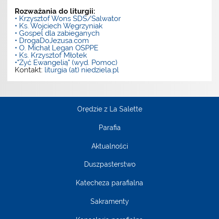
Rozważania do liturgii:
• Krzysztof Wons SDS/Salwator
• Ks. Wojciech Węgrzyniak
• Gospel dla zabieganych
• DrogaDoJezusa.com
• O. Michał Legan OSPPE
• Ks. Krzysztof Młotek
•"Żyć Ewangelią" (wyd. Pomoc)
Kontakt:
liturgia (at) niedziela.pl
Orędzie z La Salette
Parafia
Aktualności
Duszpasterstwo
Katecheza parafialna
Sakramenty