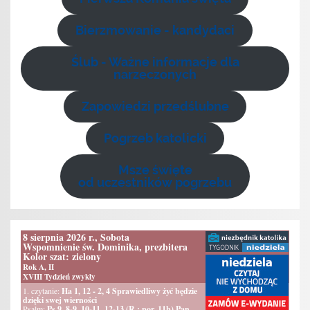
Bierzmowanie - kandydaci
Ślub - Ważne informacje dla
narzeczonych
Zapowiedzi przedślubne
Pogrzeb katolicki
Msze święte
od uczestników pogrzebu
8 sierpnia 2026 r., Sobota
Wspomnienie św. Dominika, prezbitera
Kolor szat: zielony
Rok A, II
XVIII Tydzień zwykły
1. czytanie:
Ha 1, 12 - 2, 4 Sprawiedliwy żyć będzie
dzięki swej wierności
Psalm:
Ps 9, 8-9. 10-11. 12-13 (R.: por. 11b) Pan