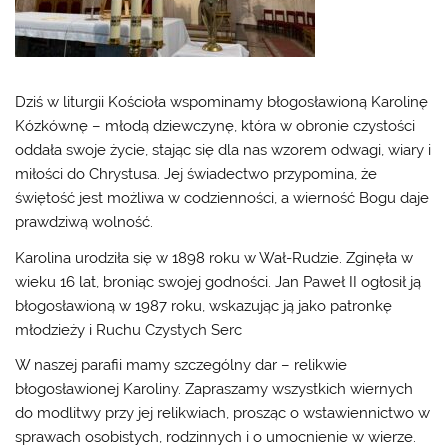
Dziś w liturgii Kościoła wspominamy błogosławioną Karolinę
Kózkównę – młodą dziewczynę, która w obronie czystości
oddała swoje życie, stając się dla nas wzorem odwagi, wiary i
miłości do Chrystusa. Jej świadectwo przypomina, że
świętość jest możliwa w codzienności, a wierność Bogu daje
prawdziwą wolność.
Karolina urodziła się w 1898 roku w Wał-Rudzie. Zginęła w
wieku 16 lat, broniąc swojej godności. Jan Paweł II ogłosił ją
błogosławioną w 1987 roku, wskazując ją jako patronkę
młodzieży i Ruchu Czystych Serc
W naszej parafii mamy szczególny dar – relikwie
błogosławionej Karoliny. Zapraszamy wszystkich wiernych
do modlitwy przy jej relikwiach, prosząc o wstawiennictwo w
sprawach osobistych, rodzinnych i o umocnienie w wierze.