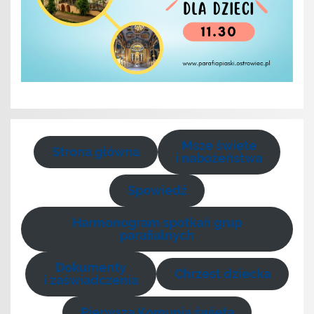
Msze święte
Strona główna
i nabożeństwa
Spowiedź
Harmonogram spotkań grup
parafialnych
Dokumenty
Chrzest dziecka
i zaświadczenia
Pierwsza Komunia święta