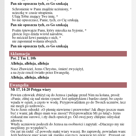
Pan nie opuszcza tych, co Go szukają
Schronienie w Panu znajdzie uciśniony, *
ucieczkę w czasie utrapienia.
Ufają Tobie znający Twe imię, *
bo nie opuszczasz, Panie, tych, co Cię szukają.
Pan nie opuszcza tych, co Go szukają
Psalm śpiewajcie Panu, który mieszka na Syjonie, *
głoście Jego dzieła wśród narodów,
bo mściciel krwi pamięta o nich, *
nie zapomniał wołania ubogich.
Pan nie opuszcza tych, co Go szukają
Aklamacja
Por. 2 Tm 1, 10b
Alleluja, alleluja, alleluja
Nasz Zbawiciel, Jezus Chrystus, śmierć zwyciężył,
a na życie rzucił światło przez Ewangelię.
Alleluja, alleluja, alleluja
Ewangelia
Mt 17, 14-20 Potęga wiary
Pewien człowiek zbliżył się do Jezusa i padając przed Nim na kolana, prosił:
«Panie, zlituj się nad moim synem! Jest epileptykiem i bardzo cierpi; bo często
wpada w ogień, a często w wodę. Przyprowadziłem go do Twoich uczniów, lecz
nie mogli go uzdrowić».
Na to Jezus odrzekł: «O plemię niewierne i przewrotne! Jak długo jeszcze mam
być z wami; jak długo mam was znosić? Przyprowadźcie Mi go tutaj!» Jezus
rozkazał mu surowo, i zły duch opuścił go. Od owej pory chłopiec odzyskał
zdrowie.
Wtedy uczniowie podeszli do Jezusa na osobności i zapytali: «Dlaczego my nie
mogliśmy go wypędzić?»
On zaś im rzekł: «Z powodu małej wiary waszej. Bo zaprawdę, powiadam wam:
Jeśli będziecie mieć wiarę jak ziarnko gorczycy, powiecie tej górze: „Przesuń się