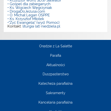
• Krzysztof Wons SDS/Salwator
• Gospel dla zabieganych
• Ks. Wojciech Węgrzyniak
• DrogaDoJezusa.com
• O. Michał Legan OSPPE
• Ks. Krzysztof Młotek
•"Żyć Ewangelią" (wyd. Pomoc)
Kontakt:
liturgia (at) niedziela.pl
Orędzie z La Salette
Parafia
Aktualności
Duszpasterstwo
Katecheza parafialna
Sakramenty
Kancelaria parafialna