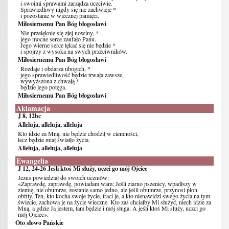
i swoimi sprawami zarządza uczciwie.
Sprawiedliwy nigdy się nie zachwieje *
i pozostanie w wiecznej pamięci.
Miłosiernemu Pan Bóg błogosławi
Nie przelęknie się złej nowiny, *
jego mocne serce zaufało Panu.
Jego wierne serce lękać się nie będzie *
i spojrzy z wysoka na swych przeciwników.
Miłosiernemu Pan Bóg błogosławi
Rozdaje i obdarza ubogich, *
jego sprawiedliwość będzie trwała zawsze,
wywyższona z chwałą *
będzie jego potęga.
Miłosiernemu Pan Bóg błogosławi
Aklamacja
J 8, 12bc
Alleluja, alleluja, alleluja
Kto idzie za Mną, nie będzie chodził w ciemności,
lecz będzie miał światło życia.
Alleluja, alleluja, alleluja
Ewangelia
J 12, 24-26 Jeśli ktoś Mi służy, uczci go mój Ojciec
Jezus powiedział do swoich uczniów:
«Zaprawdę, zaprawdę, powiadam wam: Jeśli ziarno pszenicy, wpadłszy w
ziemię, nie obumrze, zostanie samo jedno, ale jeśli obumrze, przynosi plon
obfity. Ten, kto kocha swoje życie, traci je, a kto nienawidzi swego życia na tym
świecie, zachowa je na życie wieczne. Kto zaś chciałby Mi służyć, niech idzie za
Mną, a gdzie Ja jestem, tam będzie i mój sługa. A jeśli ktoś Mi służy, uczci go
mój Ojciec».
Oto słowo Pańskie