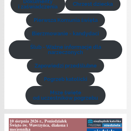
Dokumenty
Chrzest dziecka
i zaświadczenia
Pierwsza Komunia święta
Bierzmowanie - kandydaci
Ślub - Ważne informacje dla
narzeczonych
Zapowiedzi przedślubne
Pogrzeb katolicki
Msze święte
od uczestników pogrzebu
10 sierpnia 2026 r., Poniedziałek
Święto św. Wawrzyńca, diakona i
męczennika