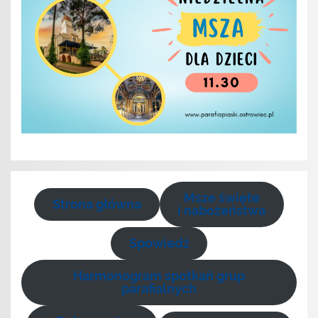
Msze święte
Strona główna
i nabożeństwa
Spowiedź
Harmonogram spotkań grup
parafialnych