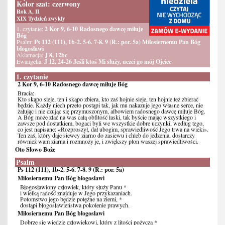
Kolor szat: czerwony
Rok A, II
XIX Tydzień zwykły
1. czytanie:
2 Kor 9, 6-10 Radosnego dawcę miłuje
Bóg
Psalm:
Ps 112 (111), 1b-2. 5-6. 7-8. 9 (R.: por. 5a) Miłosiernemu Pan Bóg
błogosławi
Aklamacja:
J 8, 12bc
Ewangelia:
J 12, 24-26 Jeśli ktoś Mi służy, uczci go mój Ojciec
1. czytanie
2 Kor 9, 6-10 Radosnego dawcę miłuje Bóg
Bracia:
Kto skąpo sieje, ten i skąpo zbiera, kto zaś hojnie sieje, ten hojnie też zbierać
będzie. Każdy niech przeto postąpi tak, jak mu nakazuje jego własne serce, nie
żałując i nie czując się przymuszonym, albowiem radosnego dawcę miłuje Bóg.
A Bóg może zlać na was całą obfitość łaski, tak byście mając wszystkiego i
zawsze pod dostatkiem, bogaci byli we wszystkie dobre uczynki, według tego,
co jest napisane: «Rozproszył, dał ubogim, sprawiedliwość Jego trwa na wieki».
Ten zaś, który daje siewcy ziarno do zasiewu i chleb do jedzenia, dostarczy
również wam ziarna i rozmnoży je, i zwiększy plon waszej sprawiedliwości.
Oto Słowo Boże
Psalm
Ps 112 (111), 1b-2. 5-6. 7-8. 9 (R.: por. 5a)
Miłosiernemu Pan Bóg błogosławi
Błogosławiony człowiek, który służy Panu *
i wielką radość znajduje w Jego przykazaniach.
Potomstwo jego będzie potężne na ziemi, *
dostąpi błogosławieństwa pokolenie prawych.
Miłosiernemu Pan Bóg błogosławi
Dobrze się wiedzie człowiekowi, który z litości pożycza *