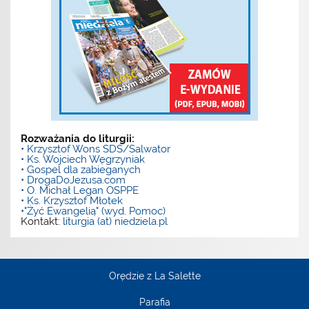
Rozważania do liturgii:
• Krzysztof Wons SDS/Salwator
• Ks. Wojciech Węgrzyniak
• Gospel dla zabieganych
• DrogaDoJezusa.com
• O. Michał Legan OSPPE
• Ks. Krzysztof Młotek
•"Żyć Ewangelią" (wyd. Pomoc)
Kontakt:
liturgia (at) niedziela.pl
Orędzie z La Salette
Parafia