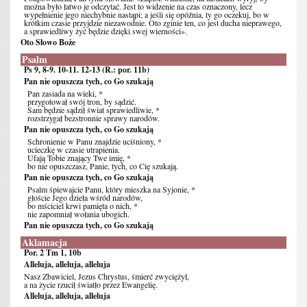
można było łatwo je odczytać. Jest to widzenie na czas oznaczony, lecz
wypełnienie jego niechybnie nastąpi; a jeśli się opóźnia, ty go oczekuj, bo w
krótkim czasie przyjdzie niezawodnie. Oto zginie ten, co jest ducha nieprawego,
a sprawiedliwy żyć będzie dzięki swej wierności».
Oto Słowo Boże
Psalm
Ps 9, 8-9. 10-11. 12-13 (R.: por. 11b)
Pan nie opuszcza tych, co Go szukają
Pan zasiada na wieki, *
przygotował swój tron, by sądzić.
Sam będzie sądził świat sprawiedliwie, *
rozstrzygał bezstronnie sprawy narodów.
Pan nie opuszcza tych, co Go szukają
Schronienie w Panu znajdzie uciśniony, *
ucieczkę w czasie utrapienia.
Ufają Tobie znający Twe imię, *
bo nie opuszczasz, Panie, tych, co Cię szukają.
Pan nie opuszcza tych, co Go szukają
Psalm śpiewajcie Panu, który mieszka na Syjonie, *
głoście Jego dzieła wśród narodów,
bo mściciel krwi pamięta o nich, *
nie zapomniał wołania ubogich.
Pan nie opuszcza tych, co Go szukają
Aklamacja
Por. 2 Tm 1, 10b
Alleluja, alleluja, alleluja
Nasz Zbawiciel, Jezus Chrystus, śmierć zwyciężył,
a na życie rzucił światło przez Ewangelię.
Alleluja, alleluja, alleluja