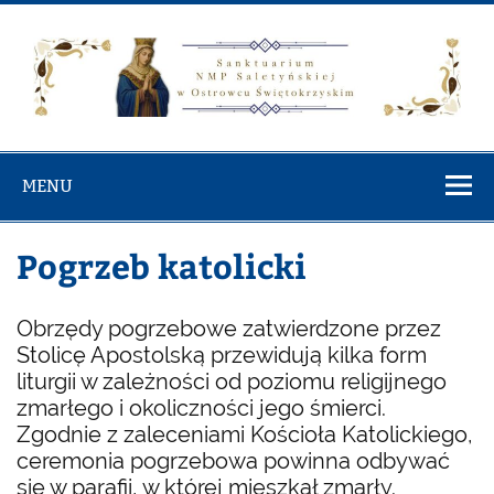
Skip
to
content
Diecezjalne
Rzymskokatolicka Parafia Najświętszej Maryi Panny
Sanktuarium
Saletyńskiej w Ostrowcu Świętokrzyskim
MENU
NMP
Saletyńskiej 
Pogrzeb katolicki
Ostrowcu
Świętokrzysk
Obrzędy pogrzebowe zatwierdzone przez
Stolicę Apostolską przewidują kilka form
liturgii w zależności od poziomu religijnego
zmarłego i okoliczności jego śmierci.
Zgodnie z zaleceniami Kościoła Katolickiego,
ceremonia pogrzebowa powinna odbywać
się w parafii, w której mieszkał zmarły.