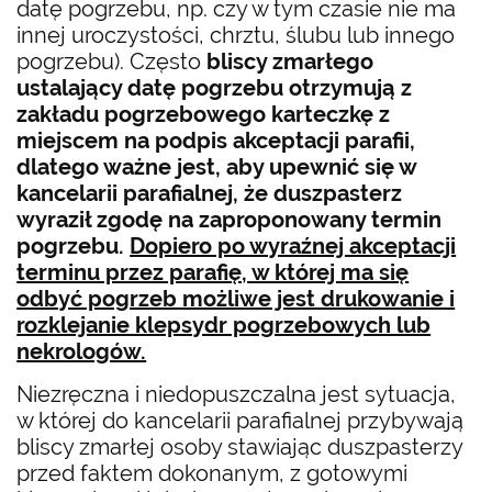
datę pogrzebu, np. czy w tym czasie nie ma
innej uroczystości, chrztu, ślubu lub innego
pogrzebu). Często
bliscy zmarłego
ustalający datę pogrzebu otrzymują z
zakładu pogrzebowego karteczkę z
miejscem na podpis akceptacji parafii,
dlatego ważne jest, aby upewnić się w
kancelarii parafialnej, że duszpasterz
wyraził zgodę na zaproponowany termin
pogrzebu.
Dopiero po wyraźnej akceptacji
terminu przez parafię, w której ma się
odbyć pogrzeb możliwe jest drukowanie i
rozklejanie klepsydr pogrzebowych lub
nekrologów.
Niezręczna i niedopuszczalna jest sytuacja,
w której do kancelarii parafialnej przybywają
bliscy zmarłej osoby stawiając duszpasterzy
przed faktem dokonanym, z gotowymi