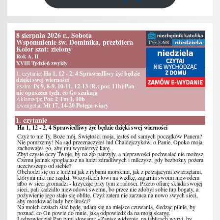
8 sierpnia 2026 r., Sobota
Wspomnienie św. Dominika, prezbitera
Kolor szat: zielony
Rok A, II
XVIII Tydzień zwykły
1. czytanie:
Ha 1, 12 - 2, 4 Sprawiedliwy żyć będzie
dzięki swej wierności
Psalm:
Ps 9, 8-9. 10-11. 12-13 (R.: por. 11b) Pan
nie opuszcza tych, co Go szukają
Aklamacja:
Por. 2 Tm 1, 10b
Ewangelia:
Mt 17, 14-20 Potęga wiary
1. czytanie
Ha 1, 12 - 2, 4 Sprawiedliwy żyć będzie dzięki swej wierności
Czyż to nie Ty, Boże mój, Świętości moja, jesteś od samych początków Panem?
Nie pomrzemy! Na sąd przeznaczyłeś lud Chaldejczyków, o Panie, Opoko moja,
zachowałeś go, aby mu wymierzyć karę.
Zbyt czyste oczy Twoje, by na zło patrzyły, a nieprawości pochwalać nie możesz.
Czemu jednak spoglądasz na ludzi zdradliwych i milczysz, gdy bezbożny pożera
uczciwszego od siebie?
Obchodzi się on z ludźmi jak z rybami morskimi, jak z pełzającymi zwierzętami,
którymi nikt nie rządzi. Wszystkich łowi na wędkę, zagarnia swoim niewodem
albo w sieci gromadzi - krzycząc przy tym z radości. Przeto ofiarę składa swojej
sieci, pali kadzidło niewodowi swemu, bo przez nie zdobył sobie łup bogaty, a
pożywienie jego stało się obfite. Czyż zatem nie zarzuca na nowo swych sieci,
aby mordować ludy bez litości?
Na moich czatach stać będę, udam się na miejsce czuwania, śledząc pilnie, by
poznać, co On powie do mnie, jaką odpowiedź da na moją skargę.
I odpowiedział Pan tymi słowami: «Zapisz widzenie, na tablicach wyryj, by