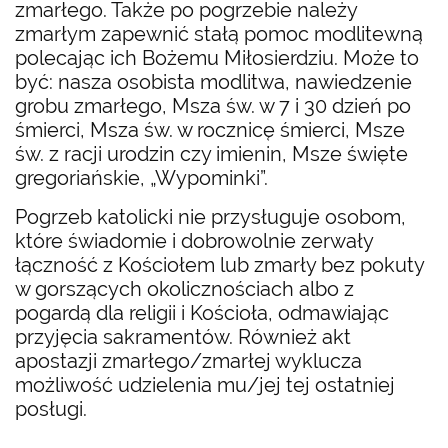
zmarłego. Także po pogrzebie należy
zmarłym zapewnić stałą pomoc modlitewną
polecając ich Bożemu Miłosierdziu. Może to
być: nasza osobista modlitwa, nawiedzenie
grobu zmarłego, Msza św. w 7 i 30 dzień po
śmierci, Msza św. w rocznicę śmierci, Msze
św. z racji urodzin czy imienin, Msze święte
gregoriańskie, „Wypominki”.
Pogrzeb katolicki nie przysługuje osobom,
które świadomie i dobrowolnie zerwały
łączność z Kościołem lub zmarły bez pokuty
w gorszących okolicznościach albo z
pogardą dla religii i Kościoła, odmawiając
przyjęcia sakramentów. Również akt
apostazji zmarłego/zmarłej wyklucza
możliwość udzielenia mu/jej tej ostatniej
posługi.