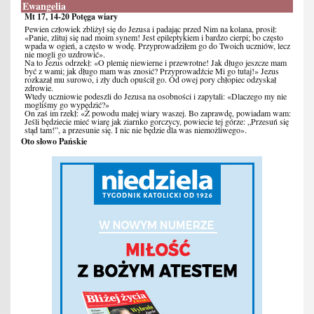
Ewangelia
Mt 17, 14-20 Potęga wiary
Pewien człowiek zbliżył się do Jezusa i padając przed Nim na kolana, prosił:
«Panie, zlituj się nad moim synem! Jest epileptykiem i bardzo cierpi; bo często
wpada w ogień, a często w wodę. Przyprowadziłem go do Twoich uczniów, lecz
nie mogli go uzdrowić».
Na to Jezus odrzekł: «O plemię niewierne i przewrotne! Jak długo jeszcze mam
być z wami; jak długo mam was znosić? Przyprowadźcie Mi go tutaj!» Jezus
rozkazał mu surowo, i zły duch opuścił go. Od owej pory chłopiec odzyskał
zdrowie.
Wtedy uczniowie podeszli do Jezusa na osobności i zapytali: «Dlaczego my nie
mogliśmy go wypędzić?»
On zaś im rzekł: «Z powodu małej wiary waszej. Bo zaprawdę, powiadam wam:
Jeśli będziecie mieć wiarę jak ziarnko gorczycy, powiecie tej górze: „Przesuń się
stąd tam!”, a przesunie się. I nic nie będzie dla was niemożliwego».
Oto słowo Pańskie