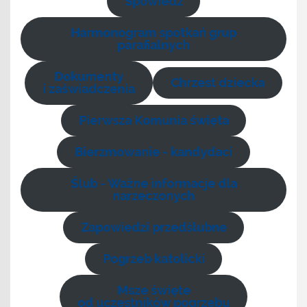
Spowiedź
Harmonogram spotkań grup
parafialnych
Dokumenty
Chrzest dziecka
i zaświadczenia
Pierwsza Komunia święta
Bierzmowanie - kandydaci
Ślub - Ważne informacje dla
narzeczonych
Zapowiedzi przedślubne
Pogrzeb katolicki
Msze święte
od uczestników pogrzebu